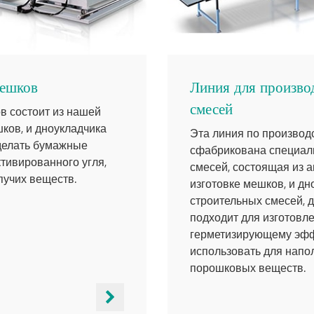
мешков
Линия для произво
смесей
в состоит из нашей
ков, и дноукладчика
Эта линия по производ
 делать бумажные
сфабрикована специал
тивированного угля,
смесей, состоящая из а
пучих веществ.
изготовке мешков, и дн
строительных смесей, 
подходит для изготовл
герметизирующему эффе
использовать для напол
порошковых веществ.