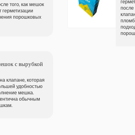
гермет
сле того, как мешок
после
т герметизации
клапа
анения порошковых
пломб
подхо
порош
ешок с вырубкой
на клапане, которая
ольшей удобностью
олнение мешка.
дентична обычным
шкам.