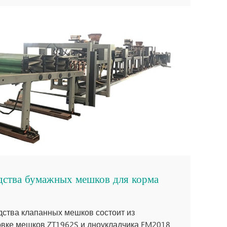
дства бумажных мешков для корма
дства клапанных мешков состоит из
овке мешков ZT1962S и дноукладчика FM2018