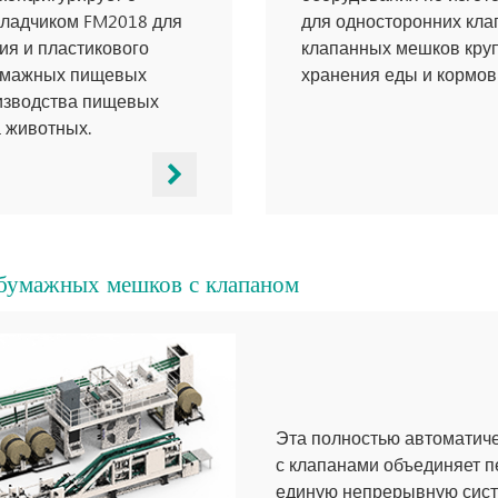
кладчиком FM2018 для
для односторонних кла
ия и пластикового
клапанных мешков круп
бумажных пищевых
хранения еды и кормов
изводства пищевых
 животных.
 бумажных мешков с клапаном
Эта полностью автоматич
с клапанами объединяет п
единую непрерывную систе