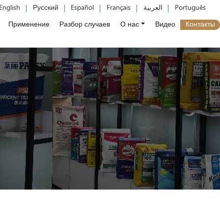
English
Русский
Español
Français
العربية
Português
Применение
Разбор случаев
О нас
Видео
Контакты