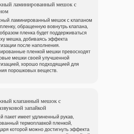
жный ламинированный мешок с
ном
ный ламинированный мешок с клапаном
 пленку, обращенную вовнутрь клапана,
 образом пленка будет поддерживаться
рху мешка, добиваясь эффекта
тизации после наполнения.
ированные пленкой мешки превосходят
овые мешки своей улучшенной
тизацией, хорошо подходящией для
ния порошковых веществ.
жный клапанный мешок с
азвуковой запайкой
й пакет имеет удлиненный рукав,
ованный термоплавкой пленкой,
даря которой можно достигнуть эффекта