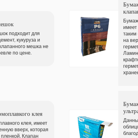
Бума
клапа
Бумаж
мешок
имеет
ок подходит для
таким
емент, кукуруза и
на ве
клапанного мешка не
герме
евле по цене.
Ламин
крафт
герме
хране
Бума
ультр
рмоплавкого клея
Данны
плавкого клея, имеет
облиц
нную вверх, которая
благо
 пленкой. Клапан