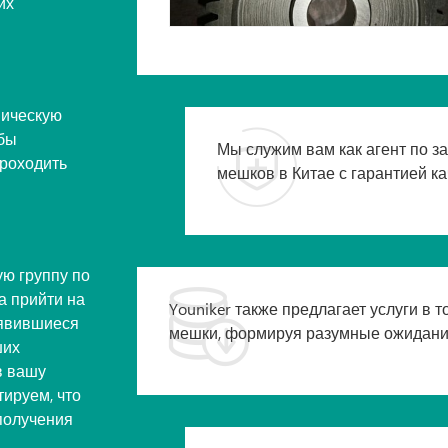
их
ническую

обы
Мы служим вам как агент по з
проходить
мешков в Китае с гарантией ка
ю группу по

а прийти на
Youniker также предлагает услуги в
оявившиеся
мешки, формируя разумные ожидания
ших
в вашу
тируем, что
 получения