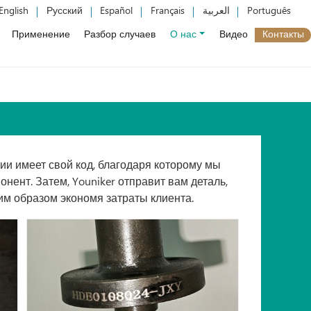
English
Русский
Español
Français
العربية
Português
Применение
Разбор случаев
О нас
Видео
Контакты
и имеет свой код, благодаря которому мы
нент. Затем, Youniker отправит вам деталь,
им образом экономя затраты клиента.