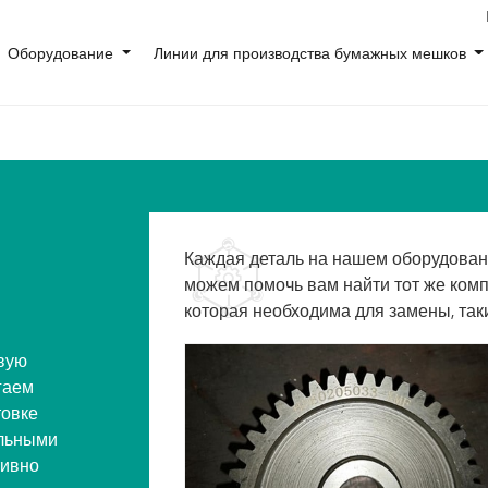
Оборудование
Линии для производства бумажных мешков

Каждая деталь на нашем оборудовани
можем помочь вам найти тот же компо
которая необходима для замены, так
вую
гаем
товке
альными
тивно