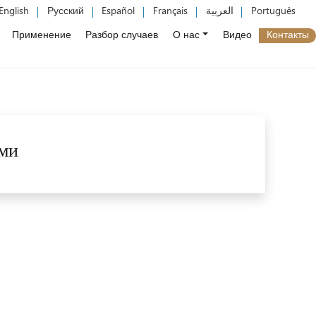
English
Русский
Español
Français
العربية
Português
Применение
Разбор случаев
О нас
Видео
Контакты
ами